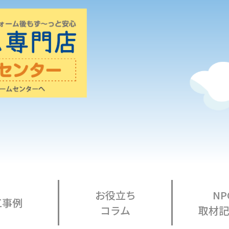
お役立ち
NP
工事例
コラム
取材記