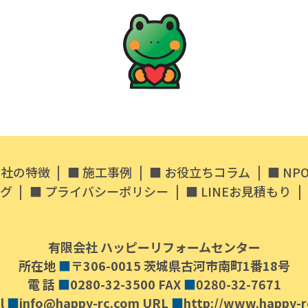
|
|
|
当社の特徴
施工事例
お役立ちコラム
NP
|
|
|
グ
プライバシーポリシー
LINEお見積もり
有限会社 ハッピーリフォームセンター
所在地
■
〒306-0015 茨城県古河市南町1番18号
電 話
■
0280-32-3500 FAX
■
0280-32-7671
l
■
info@happy-rc.com URL
■
http://www.happy-