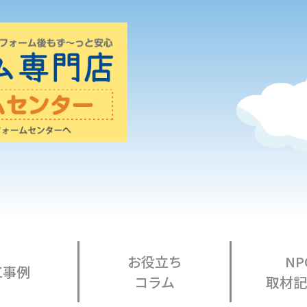
お役立ち
NP
工事例
コラム
取材記